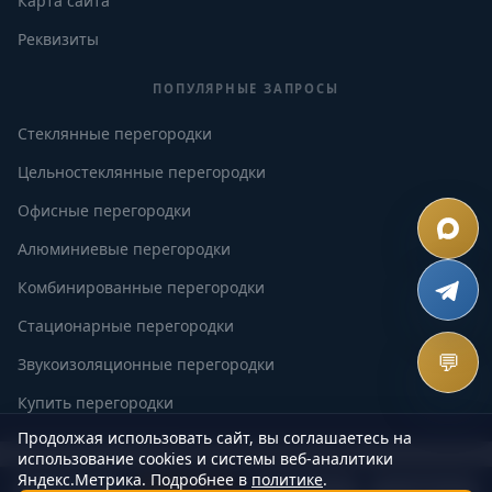
Карта сайта
Реквизиты
ПОПУЛЯРНЫЕ ЗАПРОСЫ
Стеклянные перегородки
Цельностеклянные перегородки
Офисные перегородки
Алюминиевые перегородки
Комбинированные перегородки
Стационарные перегородки
💬
Звукоизоляционные перегородки
Купить перегородки
Продолжая использовать сайт, вы соглашаетесь на
Установка и монтаж
Вне офиса · Ответим в пн с 09:00
использование cookies и системы веб-аналитики
Перегородки для переговорной
Яндекс.Метрика. Подробнее в
политике
.