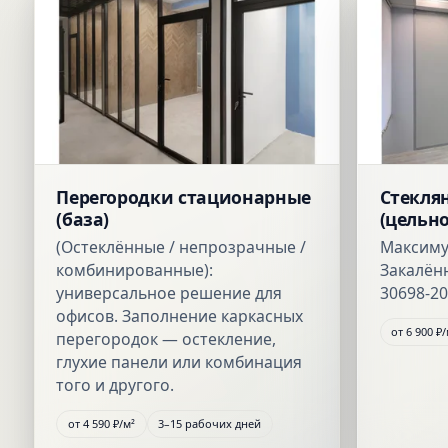
Перегородки стационарные
Стекля
(база)
(цельн
(Остеклённые / непрозрачные /
Максиму
комбинированные):
Закалён
универсальное решение для
30698-20
офисов. Заполнение каркасных
от
6 900 ₽
/
перегородок — остекление,
глухие панели или комбинация
того и другого.
от
4 590 ₽
/м²
3–15 рабочих дней