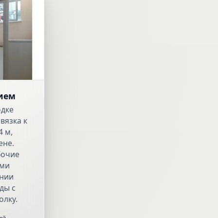
ием
одке
вязка к
4 м,
ене.
бочие
ыми
инии
ды с
олку.
ей