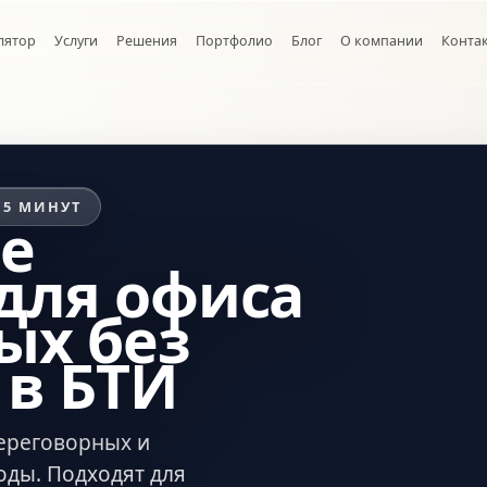
лятор
Услуги
Решения
Портфолио
Блог
О компании
Конта
15 МИНУТ
е
для офиса
ых без
 в БТИ
переговорных и
оды. Подходят для