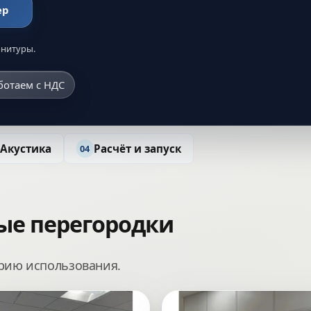
ер
рнитуры.
ботаем с НДС
Акустика
Расчёт и запуск
04
ые перегородки
арию использования.