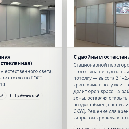
нная
С двойным остеклен
остеклянная)
Стационарной перегор
м естественного света.
этого типа не нужна при
ное стекло по ГОСТ
потолку — высота 2,1–2,
14.
крепление к полу или ст
Делит open-space на ра
м²
3–15 рабочих дней
зоны, оставляя открыт
воздухообмен, свет и л
СКУД. Решение для арен
запретом крепежа к пот
от
9 800 ₽
/м²
3–15 рабочих дн