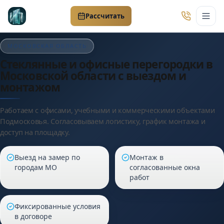
Рассчитать
МОСКОВСКАЯ ОБЛАСТЬ
Стеклянные и офисные перегородки в
Московской области с выездом и
монтажом
Работаем с офисами, учебными и коммерческими объектами
Подмосковья. Согласовываем логистику, график монтажа и
доступ на площадку.
Выезд на замер по
Монтаж в
городам МО
согласованные окна
работ
Фиксированные условия
в договоре